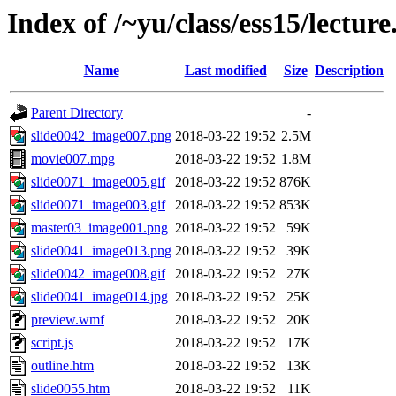
Index of /~yu/class/ess15/lecture
Name
Last modified
Size
Description
Parent Directory
-
slide0042_image007.png
2018-03-22 19:52
2.5M
movie007.mpg
2018-03-22 19:52
1.8M
slide0071_image005.gif
2018-03-22 19:52
876K
slide0071_image003.gif
2018-03-22 19:52
853K
master03_image001.png
2018-03-22 19:52
59K
slide0041_image013.png
2018-03-22 19:52
39K
slide0042_image008.gif
2018-03-22 19:52
27K
slide0041_image014.jpg
2018-03-22 19:52
25K
preview.wmf
2018-03-22 19:52
20K
script.js
2018-03-22 19:52
17K
outline.htm
2018-03-22 19:52
13K
slide0055.htm
2018-03-22 19:52
11K